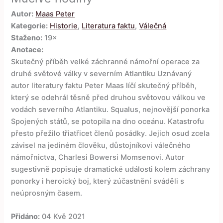
Autor:
Maas Peter
Kategorie:
Historie
,
Literatura faktu
,
Válečná
Staženo:
19×
Anotace:
Skutečný příběh velké záchranné námořní operace za
druhé světové války v severním Atlantiku Uznávaný
autor literatury faktu Peter Maas líčí skutečný příběh,
který se odehrál těsně před druhou světovou válkou ve
vodách severního Atlantiku. Squalus, nejnovější ponorka
Spojených států, se potopila na dno oceánu. Katastrofu
přesto přežilo třiatřicet členů posádky. Jejich osud zcela
závisel na jediném člověku, důstojníkovi válečného
námořnictva, Charlesi Bowersi Momsenovi. Autor
sugestivně popisuje dramatické události kolem záchrany
ponorky i heroický boj, který zúčastnění sváděli s
neúprosným časem.
Přidáno:
04 Kvě 2021