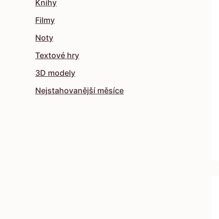
Knihy
Filmy
Noty
Textové hry
3D modely
Nejstahovanější měsíce