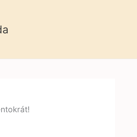
da
ntokrát!