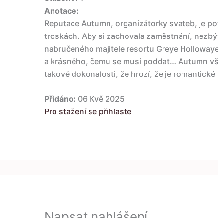
Anotace:
Reputace Autumn, organizátorky svateb, je pot
troskách. Aby si zachovala zaměstnání, nezbývá
nabručeného majitele resortu Greye Hollowaye
a krásného, čemu se musí poddat… Autumn vš
takové dokonalosti, že hrozí, že je romantic
Přidáno:
06 Kvě 2025
Pro stažení se přihlaste
Napsat nahlášení