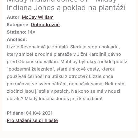
Indiana Jones a poklad na plantáži
Autor:
McCay William
Kategorie:
Dobrodružné
Staženo:
14×
Anotace:
Lizzie Revenalová je zoufalá. Sleduje stopu pokladu,
který zmizel z rodiné plantáže v Jižní Karolíně dávno
před Občanskou válkou. Mohl by být ukryt někde poblíž
"podzemní železnice", staré únikové cesty, kterou
používali černoši na útěku z otroctví? Lizzie chce
pokračovat ve svém pátrání, není však sama. Nelítostní
zločinci jsou jí stále v patách. Na koho se má v nouzi
obrátit? Mladý Indiana Jones je jí k službám!
Přidáno:
04 Kvě 2021
Pro stažení se přihlaste