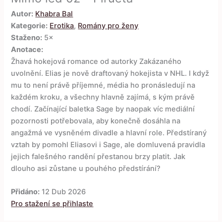
Autor:
Khabra Bal
Kategorie:
Erotika
,
Romány pro ženy
Staženo:
5×
Anotace:
Žhavá hokejová romance od autorky Zakázaného
uvolnění. Elias je nově draftovaný hokejista v NHL. I když
mu to není právě příjemné, média ho pronásledují na
každém kroku, a všechny hlavně zajímá, s kým právě
chodí. Začínající baletka Sage by naopak víc mediální
pozornosti potřebovala, aby konečně dosáhla na
angažmá ve vysněném divadle a hlavní role. Předstíraný
vztah by pomohl Eliasovi i Sage, ale domluvená pravidla
jejich falešného randění přestanou brzy platit. Jak
dlouho asi zůstane u pouhého předstírání?
Přidáno:
12 Dub 2026
Pro stažení se přihlaste