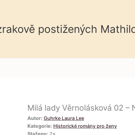
 zrakově postižených Mathil
Milá lady Věrnolásková 02 – 
Autor:
Guhrke Laura Lee
Kategorie:
Historické romány pro ženy
Staženo:
2×