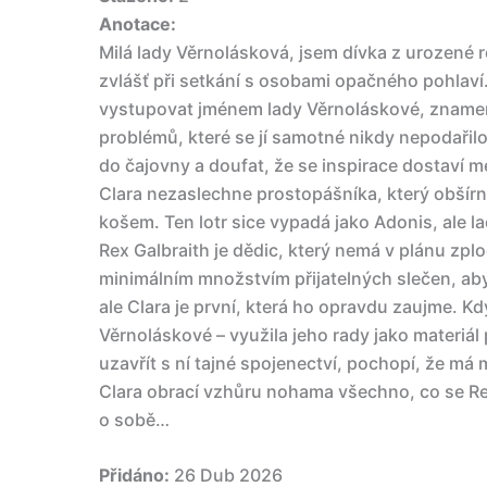
Anotace:
Milá lady Věrnolásková, jsem dívka z urozené r
zvlášť při setkání s osobami opačného pohlaví
vystupovat jménem lady Věrnoláskové, znamená
problémů, které se jí samotné nikdy nepodařil
do čajovny a doufat, že se inspirace dostaví 
Clara nezaslechne prostopášníka, který obšírn
košem. Ten lotr sice vypadá jako Adonis, ale 
Rex Galbraith je dědic, který nemá v plánu zplod
minimálním množstvím přijatelných slečen, ab
ale Clara je první, která ho opravdu zaujme. Kdy
Věrnoláskové – využila jeho rady jako materiál 
uzavřít s ní tajné spojenectví, pochopí, že m
Clara obrací vzhůru nohama všechno, co se Re
o sobě…
Přidáno:
26 Dub 2026