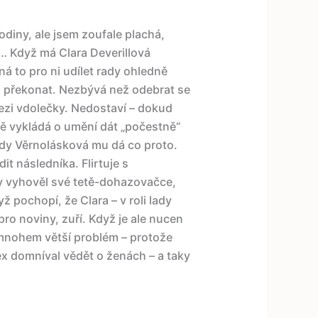
odiny, ale jsem zoufale plachá,
… Když má Clara Deverillová
 to pro ni udílet rady ohledně
o překonat. Nezbývá než odebrat se
mezi vdolečky. Nedostaví – dokud
ě vykládá o umění dát „počestně“
lady Věrnolásková mu dá co proto.
it následníka. Flirtuje s
y vyhověl své tetě-dohazovačce,
ž pochopí, že Clara – v roli lady
pro noviny, zuří. Když je ale nucen
á mnohem větší problém – protože
x domníval vědět o ženách – a taky