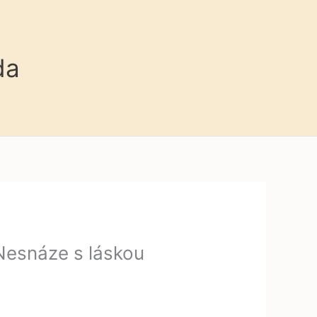
da
Nesnáze s láskou