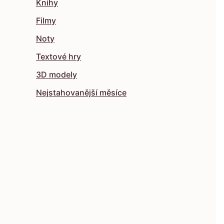
Knihy
Filmy
Noty
Textové hry
3D modely
Nejstahovanější měsíce