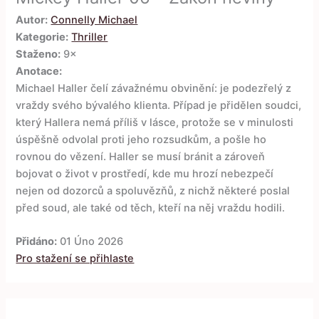
Autor:
Connelly Michael
Kategorie:
Thriller
Staženo:
9×
Anotace:
Michael Haller čelí závažnému obvinění: je podezřelý z
vraždy svého bývalého klienta. Případ je přidělen soudci,
který Hallera nemá příliš v lásce, protože se v minulosti
úspěšně odvolal proti jeho rozsudkům, a pošle ho
rovnou do vězení. Haller se musí bránit a zároveň
bojovat o život v prostředí, kde mu hrozí nebezpečí
nejen od dozorců a spoluvězňů, z nichž některé poslal
před soud, ale také od těch, kteří na něj vraždu hodili.
Přidáno:
01 Úno 2026
Pro stažení se přihlaste