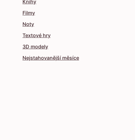
Knihy
Filmy
Noty
Textové hry
3D modely
Nejstahovanější měsíce