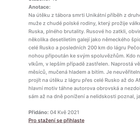
Anotace:
Na útěku z tábora smrti Unikátní příběh z druh
muže z chudé polské rodiny, který prožije vál
Ruska, plného brutality. Rusové ho zatkli, obvin
několika desetiletím galejí jako německého špi
celé Rusko a posledních 200 km do lágru Pečora
nohou připoután ke svým spoluvězňům. Kdo n
vlkům, v lepším případě zastřelen. Naprostá vě
měsíců, mučená hladem a bitím. Je neuvěřiteln
projít na útěku z lágru přes celé Rusko až do 
hlavní motiv táhne autorova obrovská a nezdo
sám až na dně ponížení a nelidskosti poznal, ja
Přidáno:
04 Kvě 2021
Pro stažení se přihlaste