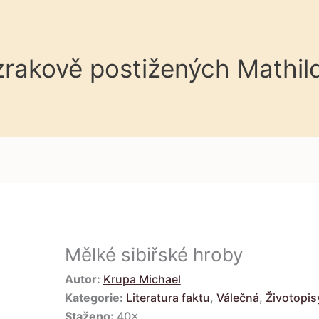
 zrakově postižených Mathil
Mělké sibiřské hroby
Autor:
Krupa Michael
Kategorie:
Literatura faktu
,
Válečná
,
Životopis
Staženo:
40×