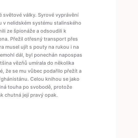
é světové války. Syrové vyprávění
ku v nelidském systému stalinského
ili ze špionáže a odsoudili k
ona. Přežil otřesný transport přes
 musel ujít s pouty na rukou i na
emohl dál, byl ponechán napospas
tšina vězňů umírala do několika
é, že se mu vůbec podařilo přežít a
Afghánistánu. Celou knihou se jako
lná touha po svobodě, protože
k chutná její pravý opak.