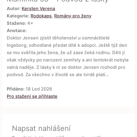
Autor:
Kersten Verena
Kategorie:
Rodokaps
,
Romány pro ženy
Staženo:
4×
Anotace:
Doktor Jensen zjistil těhotenství u osmnáctileté
Ingeborg, odhodlané předat dítě k adopci. Ještě týž den
se mu svěřila jeho žena, že už zase čeká rodinu. Děti jí
však vždycky po narození zemřely a ani tentokrát nebyla
valná naděje. Z lásky k ní se doktor Jensen rozhodl pro
podvod. Za všechno v životě se ale tvrdě platí…
Přidáno:
18 Led 2026
Pro stažení se přihlaste
Napsat nahlášení