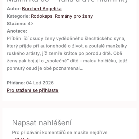
Autor:
Borchert Angelika
Kategorie:
Rodokaps
,
Romány pro ženy
Staženo:
4×
Anotace:
Příběh líčí osudy ženy vyděděného šlechtického syna,
který přijde při autonehodě o život, a zoufalé manželky
ruského artisty, jíž zemře krátce po porodu dítě. Obě
ženy pak bojují o „společné“ dítě – malou holčičku, jejíž
pohnutý osud je obě poznamenal…
Přidáno:
04 Led 2026
Pro stažení se přihlaste
Napsat nahlášení
Pro přidávání komentářů se musíte nejdříve