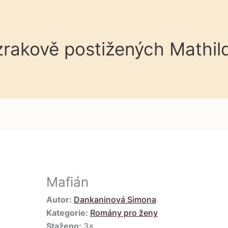
 zrakově postižených Mathil
Mafián
Autor:
Dankaninová Simona
Kategorie:
Romány pro ženy
Staženo:
3×