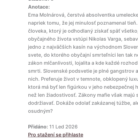
Anotace:
Ema Molnárová, čerstvá absolventka umeleckej 
napriek tomu, že jej minulosť poznamenal tieň
človeka, ktorý je odhodlaný získať späť všetko,
obyčajného života vstúpi Nikolas Varga, sebave
jedno z najväčších kasín na východnom Slove
svete, do ktorého obyčajní smrteľníci len tak 
zákon mlčanlivosti, lojalita a kde každé rozho
smrti. Slovenské podsvetie je plné gangstrov a
nich. Preferuje život v temnote, obklopený lu
ktorá má byť len figúrkou v jeho nebezpečnej 
než len žiadostivosť. Zákony mafie však majú s
dodržiavať. Dokáže odolať zakázanej túžbe, a
osudným?
Přidáno:
11 Led 2026
Pro stažení se přihlaste