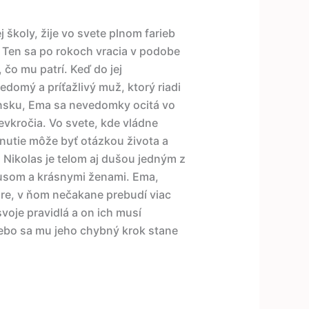
školy, žije vo svete plnom farieb
. Ten sa po rokoch vracia v podobe
 čo mu patrí. Keď do jej
domý a príťažlivý muž, ktorý riadi
nsku, Ema sa nevedomky ocitá vo
nevkročia. Vo svete, kde vládne
dnutie môže byť otázkou života a
 Nikolas je telom aj dušou jedným z
xusom a krásnymi ženami. Ema,
hre, v ňom nečakane prebudí viac
voje pravidlá a on ich musí
lebo sa mu jeho chybný krok stane