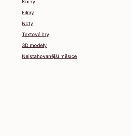
Knihy
Filmy
Noty
Textové hry
3D modely
Nejstahovanější měsíce