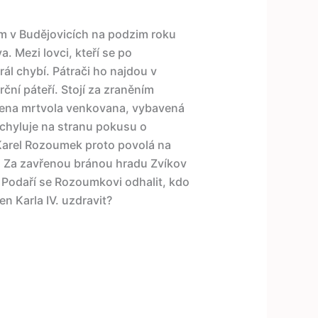
 v Budějovicích na podzim roku
a. Mezi lovci, kteří se po
ál chybí. Pátrači ho najdou v
ční páteří. Stojí za zraněním
zena mrtvola venkovana, vybavená
chyluje na stranu pokusu o
 Karel Rozoumek proto povolá na
í. Za zavřenou bránou hradu Zvíkov
. Podaří se Rozoumkovi odhalit, kdo
en Karla IV. uzdravit?