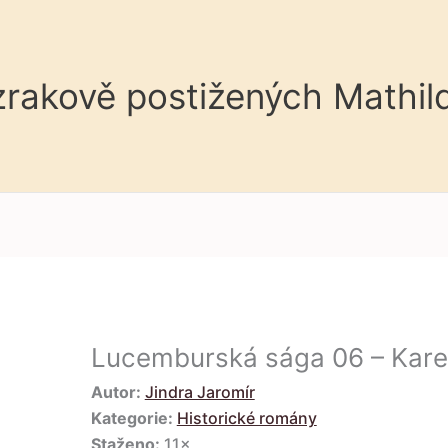
 zrakově postižených Mathil
Lucemburská sága 06 – Karel 
Autor:
Jindra Jaromír
Kategorie:
Historické romány
Staženo:
11×