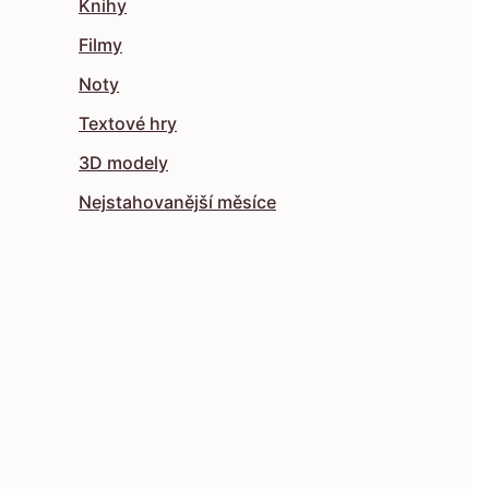
Knihy
Filmy
Noty
Textové hry
3D modely
Nejstahovanější měsíce