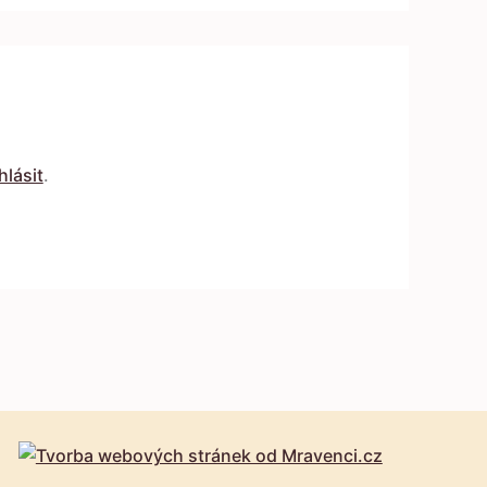
hlásit
.