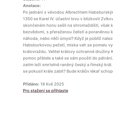
Anotace:
Po jednání s vévodou Albrechtem Habsburským
1350 se Karel IV. účastní lovu v blízkosti Zvíkov
skončeném honu sešli na shromaždišti, však kr
bezvědomí, s přeraženou čelistí a poraněnou kr
náhoda, nebo něčí úmysl? Když je poblíž nale
Habsburkovou pečetí, miska vah se pomalu vy
královraždu. Velitel královy ochranné družiny
pomoc přátele a také se sám pouští do pátrán
zatím leží smrtelně raněný český a římský král
se pokusil krále zabít? Bude králův lékař schop
Přidáno:
18 Kvě 2025
Pro stažení se přihlaste