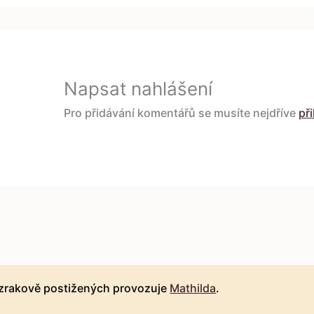
Napsat nahlášení
Pro přidávání komentářů se musíte nejdříve
při
 zrakově postižených provozuje
Mathilda
.