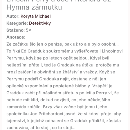
Hymna zármutku
Autor:
Koryta Michael
Kategorie:
Detektivky
Staženo:
5×
Anotace:
Ze začátku šlo jen o peníze, pak už to ale bylo osobní…
To říká Ed Gradduk soukromému vyšetřovateli Lincolnovi
Perrymu, když se po letech opět sejdou. Kdysi byli
nejlepšími přáteli, teď je Gradduk na útěku, protože mu
hrozí zatčení a obvinění ze žhářství a vraždy. Když se
Perrymu podaří Gradduka najít, dostane z něj jen
opilecké vzpomínání a popletené bláboly. Vzápětí je
Gradduk zabit při násilném střetu s policií a Perry ví, že
nebude mít klid, dokud nezjistí, co jeho někdejšího
kamaráda zničilo. Brzy však začne být jemu i jeho
společníku Joe Pritchardovi jasné, že si kdosi přeje, aby
tajemství, k jejichž odhalení se Gradduk přiblížil, zůstala
zachována, ať to stojí, co to stojí…