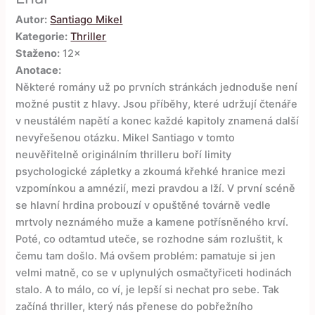
Autor:
Santiago Mikel
Kategorie:
Thriller
Staženo:
12×
Anotace:
Některé romány už po prvních stránkách jednoduše není
možné pustit z hlavy. Jsou příběhy, které udržují čtenáře
v neustálém napětí a konec každé kapitoly znamená další
nevyřešenou otázku. Mikel Santiago v tomto
neuvěřitelně originálním thrilleru boří limity
psychologické zápletky a zkoumá křehké hranice mezi
vzpomínkou a amnézií, mezi pravdou a lží. V první scéně
se hlavní hrdina probouzí v opuštěné továrně vedle
mrtvoly neznámého muže a kamene potřísněného krví.
Poté, co odtamtud uteče, se rozhodne sám rozluštit, k
čemu tam došlo. Má ovšem problém: pamatuje si jen
velmi matně, co se v uplynulých osmačtyřiceti hodinách
stalo. A to málo, co ví, je lepší si nechat pro sebe. Tak
začíná thriller, který nás přenese do pobřežního