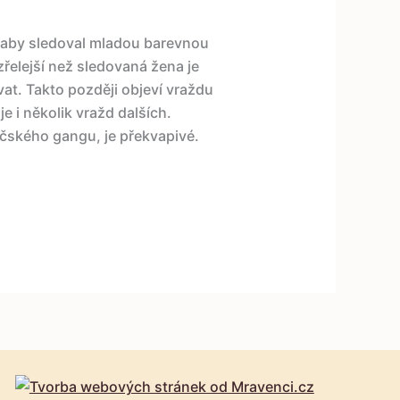
 aby sledoval mladou barevnou
zřelejší než sledovaná žena je
ovat. Takto později objeví vraždu
e i několik vražd dalších.
čského gangu, je překvapivé.