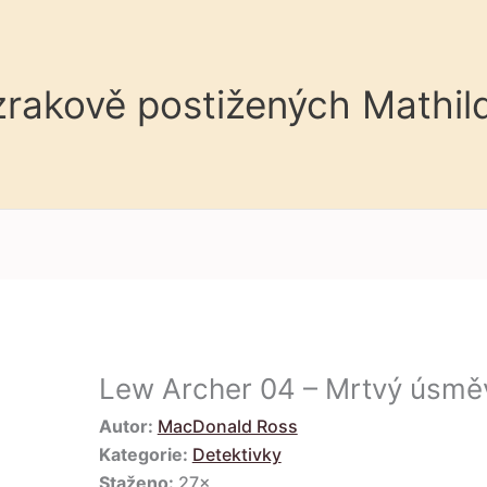
 zrakově postižených Mathil
Lew Archer 04 – Mrtvý úsmě
Autor:
MacDonald Ross
Kategorie:
Detektivky
Staženo:
27×