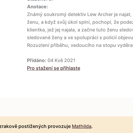
Anotace:
Známý soukromý detektiv Lew Archer je najat,
ženu, a když svůj úkol splní, pochopí, že pode
klientka, jež jej najala, a začne tuto ženu sled
sledované ženy a ve spolupráci s policií objevuj
Rozuzlení příběhu, vedoucího na stopu vyděra
Přidáno:
04 Kvě 2021
Pro stažení se přihlaste
 zrakově postižených provozuje
Mathilda
.