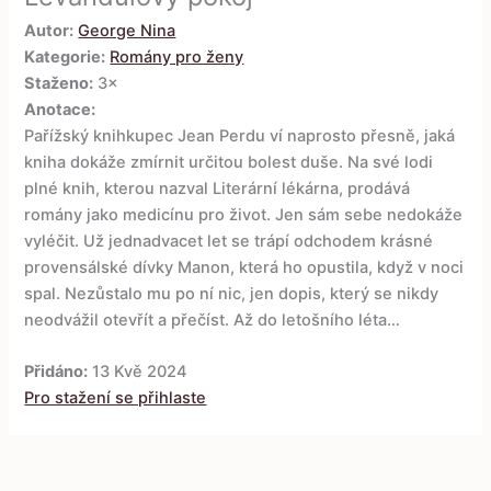
Autor:
George Nina
Kategorie:
Romány pro ženy
Staženo:
3×
Anotace:
Pařížský knihkupec Jean Perdu ví naprosto přesně, jaká
kniha dokáže zmírnit určitou bolest duše. Na své lodi
plné knih, kterou nazval Literární lékárna, prodává
romány jako medicínu pro život. Jen sám sebe nedokáže
vyléčit. Už jednadvacet let se trápí odchodem krásné
provensálské dívky Manon, která ho opustila, když v noci
spal. Nezůstalo mu po ní nic, jen dopis, který se nikdy
neodvážil otevřít a přečíst. Až do letošního léta…
Přidáno:
13 Kvě 2024
Pro stažení se přihlaste