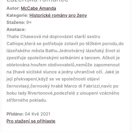
Autor:
McCabe Amanda
Kategorie:
Historické romány pro ženy
Staženo:
9×
Anotace:
Thalie Chaseová má doprovázet starší sestru
Calliope,která se potřebuje zotavit po těžkém porodu,do
lázeňského města Bathu.Jednotvárný lázeňský život si
zpestřuje společenskými setkáními a tancem. Ačkoli je
obletována houfem obdivovatelů,nemůže zapomenout
na žhavé sicilské slunce a jedny uhrančivé oči. Jaké je
její překvapení,když se ve společnosti objeví
černovlasý,černooký hrabě Marco di Fabrizzi,navíc po
boku lady Rivertonové,podezřelé z uloupení vzácného
stříbrného pokladu.
Přidáno:
04 Kvě 2021
Pro stažení se přihlaste