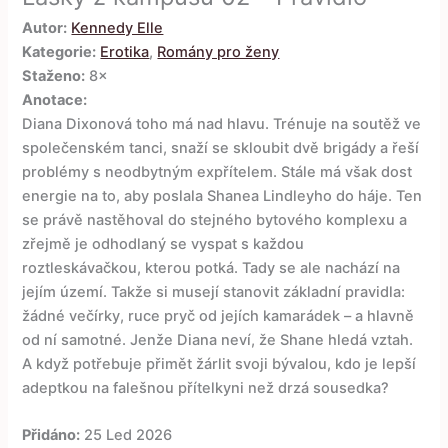
Autor:
Kennedy Elle
Kategorie:
Erotika
,
Romány pro ženy
Staženo:
8×
Anotace:
Diana Dixonová toho má nad hlavu. Trénuje na soutěž ve
společenském tanci, snaží se skloubit dvě brigády a řeší
problémy s neodbytným expřítelem. Stále má však dost
energie na to, aby poslala Shanea Lindleyho do háje. Ten
se právě nastěhoval do stejného bytového komplexu a
zřejmě je odhodlaný se vyspat s každou
roztleskávačkou, kterou potká. Tady se ale nachází na
jejím území. Takže si musejí stanovit základní pravidla:
žádné večírky, ruce pryč od jejích kamarádek – a hlavně
od ní samotné. Jenže Diana neví, že Shane hledá vztah.
A když potřebuje přimět žárlit svoji bývalou, kdo je lepší
adeptkou na falešnou přítelkyni než drzá sousedka?
Přidáno:
25 Led 2026