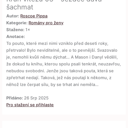
šachmat
Autor:
Roscoe Pippa
Kategorie:
Romány pro ženy
Staženo:
1×
Anotace:
To pouto, které mezi nimi vzniklo před deseti roky,
přetrvalo! Bylo neviditelné, ale o to pevnější. Svazovalo
je, nemohli kvůli němu dýchat… A Mason i Danyl věděli,
že dokud tu knihu, kterou spolu psali tenkrát, neuzavřou,
nebudou svobodni. Jenže jsou taková pouta, která se
zpřetrhat nedají. Taková, jež nás poutají k někomu, z
něhož lze čerpat sílu, by se trhat ani neměla…
Přidáno:
26 Srp 2025
Pro stažení se přihlaste