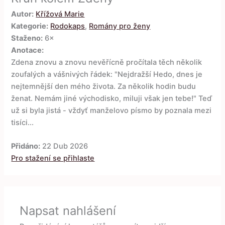
Autor:
Křížová Marie
Kategorie:
Rodokaps
,
Romány pro ženy
Staženo:
6×
Anotace:
Zdena znovu a znovu nevěřícně pročítala těch několik
zoufalých a vášnivých řádek: "Nejdražší Hedo, dnes je
nejtemnější den mého života. Za několik hodin budu
ženat. Nemám jiné východisko, miluji však jen tebe!" Teď
už si byla jistá - vždyť manželovo písmo by poznala mezi
tisíci...
Přidáno:
22 Dub 2026
Pro stažení se přihlaste
Napsat nahlášení