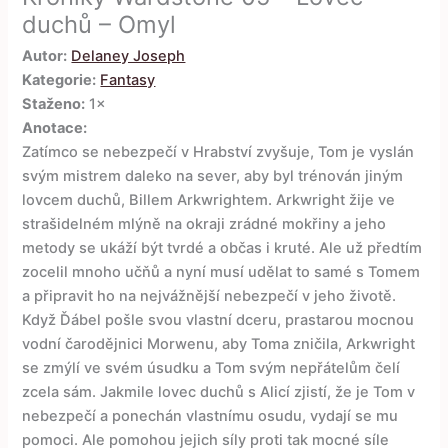
duchů – Omyl
Autor:
Delaney Joseph
Kategorie:
Fantasy
Staženo:
1×
Anotace:
Zatímco se nebezpečí v Hrabství zvyšuje, Tom je vyslán
svým mistrem daleko na sever, aby byl trénován jiným
lovcem duchů, Billem Arkwrightem. Arkwright žije ve
strašidelném mlýně na okraji zrádné mokřiny a jeho
metody se ukáží být tvrdé a občas i kruté. Ale už předtím
zocelil mnoho učňů a nyní musí udělat to samé s Tomem
a připravit ho na nejvážnější nebezpečí v jeho životě.
Když Ďábel pošle svou vlastní dceru, prastarou mocnou
vodní čarodějnici Morwenu, aby Toma zničila, Arkwright
se zmýlí ve svém úsudku a Tom svým nepřátelům čelí
zcela sám. Jakmile lovec duchů s Alicí zjistí, že je Tom v
nebezpečí a ponechán vlastnímu osudu, vydají se mu
pomoci. Ale pomohou jejich síly proti tak mocné síle