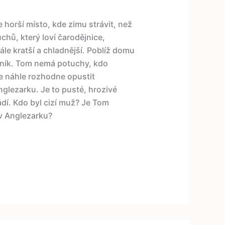
e horší místo, kde zimu strávit, než
hů, který loví čarodějnice,
ále kratší a chladnější. Poblíž domu
ník. Tom nemá potuchy, kdo
se náhle rozhodne opustit
lezarku. Je to pusté, hrozivé
ádí. Kdo byl cizí muž? Je Tom
 v Anglezarku?