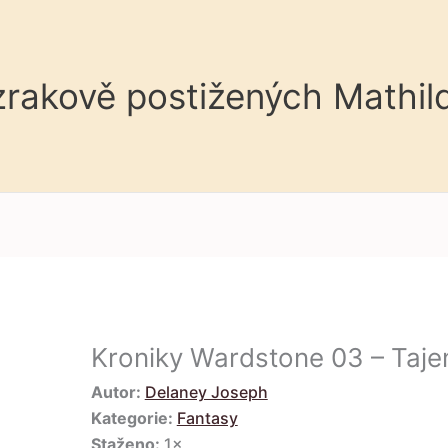
 zrakově postižených Mathil
Kroniky Wardstone 03 – Taje
Autor:
Delaney Joseph
Kategorie:
Fantasy
Staženo:
1×