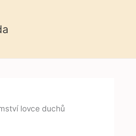
da
mství lovce duchů