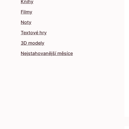
Knihy
Filmy
Noty
Textové hry
3D modely
Nejstahovanější měsíce