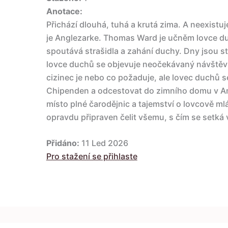
Anotace:
Přichází dlouhá, tuhá a krutá zima. A neexistuj
je Anglezarke. Thomas Ward je učněm lovce duc
spoutává strašidla a zahání duchy. Dny jsou st
lovce duchů se objevuje neočekávaný návštěv
cizinec je nebo co požaduje, ale lovec duchů 
Chipenden a odcestovat do zimního domu v Ang
místo plné čarodějnic a tajemství o lovcově ml
opravdu připraven čelit všemu, s čím se setká
Přidáno:
11 Led 2026
Pro stažení se přihlaste