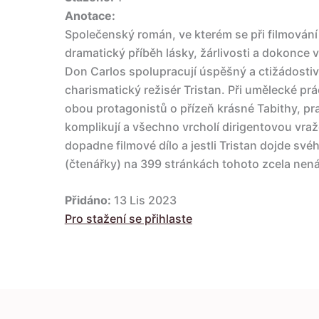
Anotace:
Společenský román, ve kterém se při filmován
dramatický příběh lásky, žárlivosti a dokonce 
Don Carlos spolupracují úspěšný a ctižádostivý
charismatický režisér Tristan. Při umělecké pr
obou protagonistů o přízeň krásné Tabithy, pra
komplikují a všechno vrcholí dirigentovou vra
dopadne filmové dílo a jestli Tristan dojde svéh
(čtenářky) na 399 stránkách tohoto zcela ne
Přidáno:
13 Lis 2023
Pro stažení se přihlaste