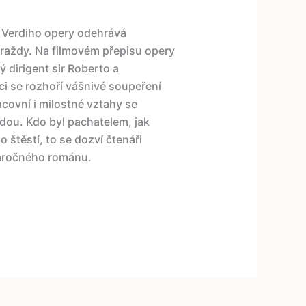
í Verdiho opery odehrává
vraždy. Na filmovém přepisu opery
 dirigent sir Roberto a
áci se rozhoří vášnivé soupeření
covní i milostné vztahy se
ždou. Kdo byl pachatelem, jak
o štěstí, to se dozví čtenáři
náročného románu.