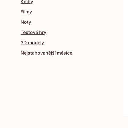
Knihy
Filmy
Noty
Textové hry
3D modely
Nejstahovanější měsíce