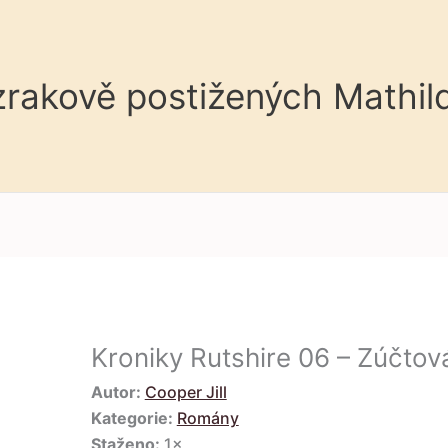
 zrakově postižených Mathil
Kroniky Rutshire 06 – Zúčtov
Autor:
Cooper Jill
Kategorie:
Romány
Staženo:
1×