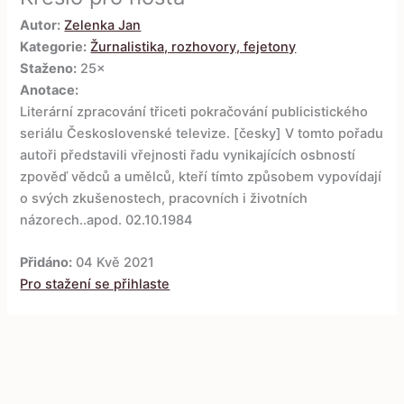
Autor:
Zelenka Jan
Kategorie:
Žurnalistika, rozhovory, fejetony
Staženo:
25×
Anotace:
Literární zpracování třiceti pokračování publicistického
seriálu Československé televize. [česky] V tomto pořadu
autoři představili vřejnosti řadu vynikajících osbností
zpověď vědců a umělců, kteří tímto způsobem vypovídají
o svých zkušenostech, pracovních i životních
názorech..apod. 02.10.1984
Přidáno:
04 Kvě 2021
Pro stažení se přihlaste