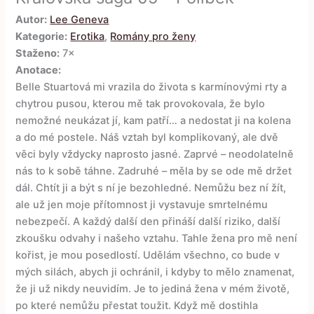
Autor:
Lee Geneva
Kategorie:
Erotika
,
Romány pro ženy
Staženo:
7×
Anotace:
Belle Stuartová mi vrazila do života s karmínovými rty a
chytrou pusou, kterou mě tak provokovala, že bylo
nemožné neukázat jí, kam patří… a nedostat ji na kolena
a do mé postele. Náš vztah byl komplikovaný, ale dvě
věci byly vždycky naprosto jasné. Zaprvé – neodolatelně
nás to k sobě táhne. Zadruhé – měla by se ode mě držet
dál. Chtít ji a být s ní je bezohledné. Nemůžu bez ní žít,
ale už jen moje přítomnost ji vystavuje smrtelnému
nebezpečí. A každý další den přináší další riziko, další
zkoušku odvahy i našeho vztahu. Tahle žena pro mě není
kořist, je mou posedlostí. Udělám všechno, co bude v
mých silách, abych ji ochránil, i kdyby to mělo znamenat,
že ji už nikdy neuvidím. Je to jediná žena v mém životě,
po které nemůžu přestat toužit. Když mě dostihla