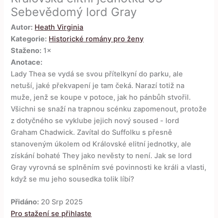
Sebevědomý lord Gray
Autor:
Heath Virginia
Kategorie:
Historické romány pro ženy
Staženo:
1×
Anotace:
Lady Thea se vydá se svou přítelkyní do parku, ale
netuší, jaké překvapení je tam čeká. Narazí totiž na
muže, jenž se koupe v potoce, jak ho pánbůh stvořil.
Všichni se snaží na trapnou scénku zapomenout, protože
z dotyčného se vyklube jejich nový soused - lord
Graham Chadwick. Zavítal do Suffolku s přesně
stanoveným úkolem od Královské elitní jednotky, ale
získání bohaté They jako nevěsty to není. Jak se lord
Gray vyrovná se splněním své povinnosti ke králi a vlasti,
když se mu jeho sousedka tolik líbí?
Přidáno:
20 Srp 2025
Pro stažení se přihlaste