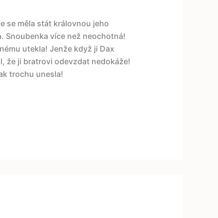
e se měla stát královnou jeho
ra. Snoubenka více než neochotná!
nému utekla! Jenže když ji Dax
l, že ji bratrovi odevzdat nedokáže!
ak trochu unesla!