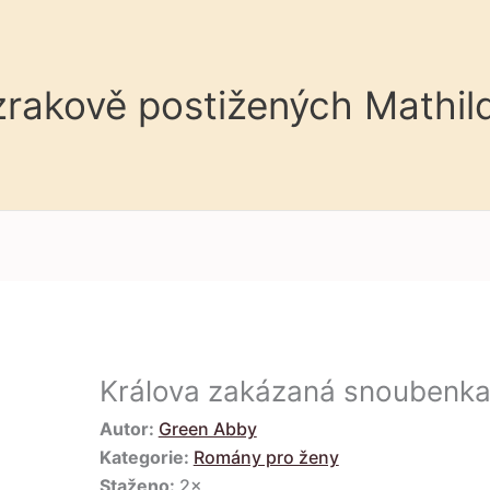
 zrakově postižených Mathil
Králova zakázaná snoubenk
Autor:
Green Abby
Kategorie:
Romány pro ženy
Staženo:
2×