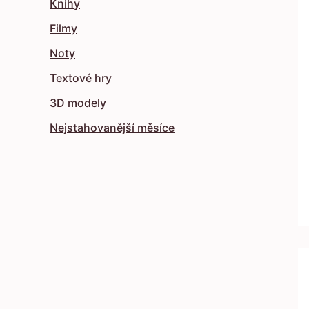
Knihy
Filmy
Noty
Textové hry
3D modely
Nejstahovanější měsíce