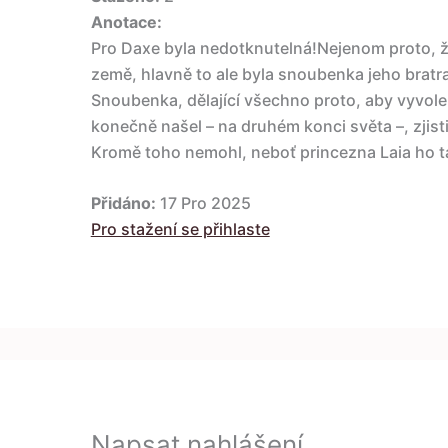
Anotace:
Pro Daxe byla nedotknutelná!Nejenom proto, ž
země, hlavně to ale byla snoubenka jeho brat
Snoubenka, dělající všechno proto, aby vyvole
konečně našel – na druhém konci světa –, zjisti
Kromě toho nemohl, neboť princezna Laia ho t
Přidáno:
17 Pro 2025
Pro stažení se přihlaste
Napsat nahlášení