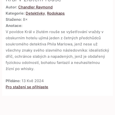
Autor:
Chandler Raymond
Kategorie:
Detektivky
,
Rodokaps
Staženo:
8×
Anotace:
V povídce Král v žlutém rouše se vyšetřování vraždy v
obskurním hotelu ujímá jeden z četných předchůdců
soukromého detektiva Phila Marlowa, jenž nese už
všechny znaky svého slavného následovníka: idealistický
dříč, ochránce slabých a napadených, jenž je obdařený
fyzickou odolností, bohatou fantazií a neuhasitelnou
žízní po whisky.
Přidáno:
13 Kvě 2024
Pro stažení se přihlaste