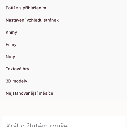
Potíže s přihlášením
Nastavení vzhledu stránek
Knihy
Filmy
Noty
Textové hry
3D modely
Nejstahovanější měsíce
Král v žlutém rouše