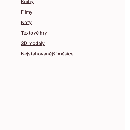
Knihy
Filmy
Noty
Textové hry
3D modely
Nejstahovanější měsíce