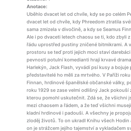
Anotace:
Uběhlo dvacet let od chvíle, kdy se po celém 
dvacet let od chvíle, kdy Phreedom ztratila s
sama zmizela v divočině, a kdy se Seamus Finna
Ale i po dvaceti letech chaosu se ti, kdo zbyli
řádu uprostřed pustiny zničené bitmikrami. 
prostoru se teď proti jejich moci staví darebác
pevnosti potulní komedianti hrají krvavé drama 
Harlekýn, Jack Flash, vyvádí psí kusy a bojuje 
představitelé ho měli za mrtvého. V Paříži rok
Finnan, hrdinové španělské občanské války, pok
roku 1929 se zase velmi odlišný Jack pokouší z
kterou pomohl uskutečnit. Zdá se, že všichni 
mezi chaosem a řádem, a že teď všichni musejí s
kladní hrdinové i padouši. A všechny je propoj
zloděj životů. To on ukradl Knihu všech Hodin a
on je strážcem jejího tajemství a vykladačem 