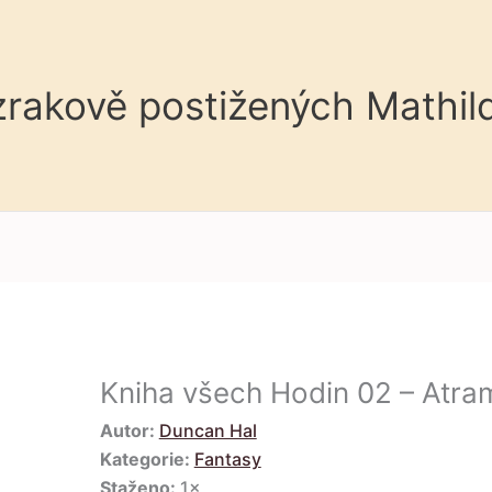
 zrakově postižených Mathil
Kniha všech Hodin 02 – Atra
Autor:
Duncan Hal
Kategorie:
Fantasy
Staženo:
1×