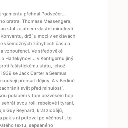
Pergamentu přehnal Podvečer...
vého bratra, Thomase Messengera,
n stal zajatcem vlastní minulosti.
 z Konventu, drží u moci v enklávách
A ve všemožných záhybech času a
i a vzbouřenci. Ve středověké
o Harlekýnovi... v Kentigernu jiný
proti fašistickému státu, jehož
u 1939 se Jack Carter a Seamus
oušejí přepsat dějiny. A v Berlíně
achránit svět před minulostí,
jsou polapeni v tom bezvěkém boji
ehrát svou roli: rebelové i tyrani,
uje Guy Reynard, král zlodějů,
 pak s ní putoval po věčnosti, to
svatého textu, sepsaného