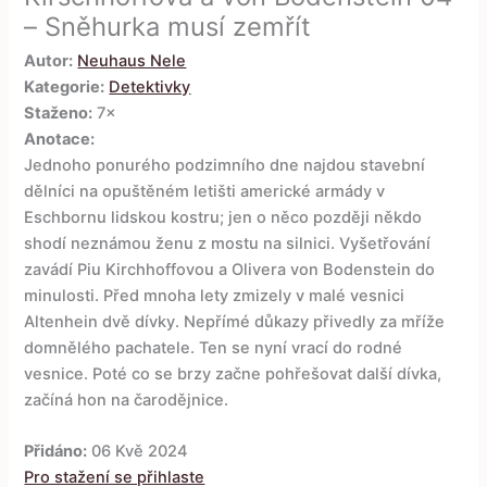
– Sněhurka musí zemřít
Autor:
Neuhaus Nele
Kategorie:
Detektivky
Staženo:
7×
Anotace:
Jednoho ponurého podzimního dne najdou stavební
dělníci na opuštěném letišti americké armády v
Eschbornu lidskou kostru; jen o něco později někdo
shodí neznámou ženu z mostu na silnici. Vyšetřování
zavádí Piu Kirchhoffovou a Olivera von Bodenstein do
minulosti. Před mnoha lety zmizely v malé vesnici
Altenhein dvě dívky. Nepřímé důkazy přivedly za mříže
domnělého pachatele. Ten se nyní vrací do rodné
vesnice. Poté co se brzy začne pohřešovat další dívka,
začíná hon na čarodějnice.
Přidáno:
06 Kvě 2024
Pro stažení se přihlaste