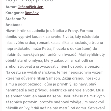
Autor:
Otčenášek Jan
Kategorie:
Romány
Staženo:
7×
Anotace:
Hlavní hrdinka Ludmila je učitelka z Prahy. Formou
deníku vypráví kousek ze svého života, kdy následuje
hlas svého srdce, romantika a snílka, a následuje trochu
nepraktického muže Petra, filozofa s doktorátem) do
hlubin šumavských pohraničních hvozdů. Mají vyhlídnutý
objekt starého mlýna, který zakoupili a rozhodli se
zrekonstruovat a provozovat v něm hospodu a penzion.
Na cestu se vydali stařičkým, téměř nepojízdným vozem,
kterému důvěrně říkají Samson. Zažijí drsnou horskou
zimu a pocit bezmoci, dům je provlhlý, špinavý, plný
harampádí a bez přívodu elektrické energie a vody. Musí
se spolehnout jen sami na sebe. Jsou závislí na mizivých
zásobách potravin, protože sněhové závěje jim nedovolí
několik dní vyjít dál než na pár metrů od domu. Setkávání