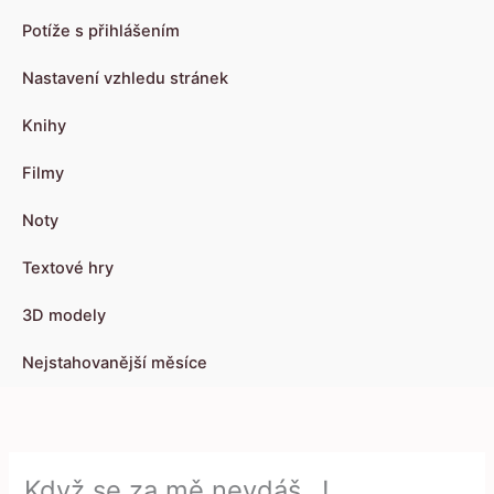
Potíže s přihlášením
Nastavení vzhledu stránek
Knihy
Filmy
Noty
Textové hry
3D modely
Nejstahovanější měsíce
Když se za mě nevdáš…!