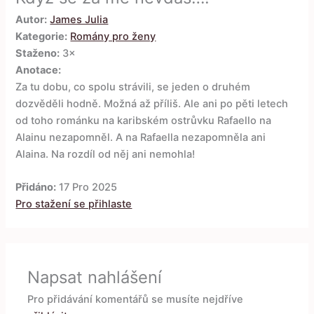
Autor:
James Julia
Kategorie:
Romány pro ženy
Staženo:
3×
Anotace:
Za tu dobu, co spolu strávili, se jeden o druhém
dozvěděli hodně. Možná až příliš. Ale ani po pěti letech
od toho románku na karibském ostrůvku Rafaello na
Alainu nezapomněl. A na Rafaella nezapomněla ani
Alaina. Na rozdíl od něj ani nemohla!
Přidáno:
17 Pro 2025
Pro stažení se přihlaste
Napsat nahlášení
Pro přidávání komentářů se musíte nejdříve