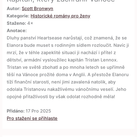
Autor:
Scott Bronwyn
Kategorie:
Historické romány pro ženy
Staženo:
4×
Anotace:
Dluhy panství Heartsease narůstají, což znamená, že se
Elanora bude muset s rodinným sídlem rozloučit. Navíc ji
mrzí, že v téhle zapeklité situaci ji nachází i přítel z
dětství, armádní vysloužilec kapitán Tristan Lennox.
Tristan ve světě zbohatl a po mnoha letech se upřímně
těší na Vánoce prožité doma v Anglii. A přestože Elanoru
tíží finanční starosti, není jimi zavalená natolik, aby
odolala Tristanovu nakažlivému vánočnímu veselí. Jeho
opojné přitažlivosti by však odolat rozhodně měla!
Přidáno:
17 Pro 2025
Pro stažení se přihlaste