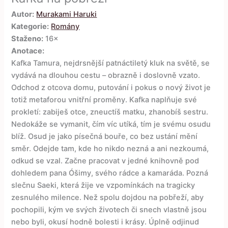
Autor:
Murakami Haruki
Kategorie:
Romány
Staženo:
16×
Anotace:
Kafka Tamura, nejdrsnější patnáctiletý kluk na světě, se
vydává na dlouhou cestu – obrazně i doslovně vzato.
Odchod z otcova domu, putování i pokus o nový život je
totiž metaforou vnitřní proměny. Kafka naplňuje své
prokletí: zabiješ otce, zneuctíš matku, zhanobíš sestru.
Nedokáže se vymanit, čím víc utíká, tím je svému osudu
blíž. Osud je jako písečná bouře, co bez ustání mění
směr. Odejde tam, kde ho nikdo nezná a ani nezkoumá,
odkud se vzal. Začne pracovat v jedné knihovně pod
dohledem pana Óšimy, svého rádce a kamaráda. Pozná
slečnu Saeki, která žije ve vzpomínkách na tragicky
zesnulého milence. Než spolu dojdou na pobřeží, aby
pochopili, kým ve svých životech či snech vlastně jsou
nebo byli, okusí hodně bolesti i krásy. Úplně odjinud