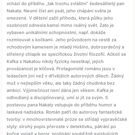
vchází do příběhu „tak trochu zvláštní“ šedesátiletý pan
Nakata. Neumí číst ani psát, jeho chápání světa je
omezené. V dětství zažil příhodu, která půlku jeho
osobnosti odnesla kamsi mimo reálný svět. Zato je
vybaven unikátními schopnostmi, např. dokáže
rozmlouvat s kočkami. Jeho průvodcem na cestě za
vchodovým kamenem je mladý Hošino, dobrosrdečný a
střelený chlapík se specifickou životní filozofií. Ačkoli se
Kafka s Nakatou nikdy fyzicky nesetkají, jejich
provázanost je klíčová. Protagonisté románu jsou v
ledasčem jiní než v dřívějších autorových dílech. Žádný
muž v nejlepším věku, ale taky žádný chudinka bez
ambicí. Výjimečnost není dána jen věkem. Kafka je
odhodlaný a disciplinovaný, umí si jít za svým. S
postavou pana Nakaty vstupuje do příběhu humor a
laskavá nadsázka. Román patří do autorovy fantastické
tvorby: v mnohovrstevnaté próze se střídají vypravěčské
styly: strohý popis přeroste v detektivku, pátrání po
kočce vyústí v horor, prolínání souběžně existujících