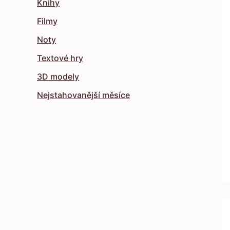
Knihy
Filmy
Noty
Textové hry
3D modely
Nejstahovanější měsíce