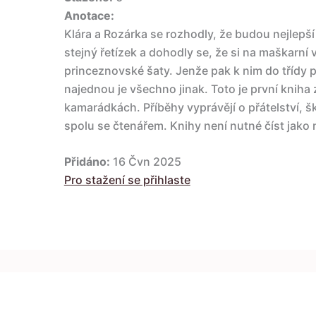
Anotace:
Klára a Rozárka se rozhodly, že budou nejlepš
stejný řetízek a dohodly se, že si na maškarní 
princeznovské šaty. Jenže pak k nim do třídy p
najednou je všechno jinak. Toto je první kniha z
kamarádkách. Příběhy vyprávějí o přátelství, š
spolu se čtenářem. Knihy není nutné číst jako n
Přidáno:
16 Čvn 2025
Pro stažení se přihlaste