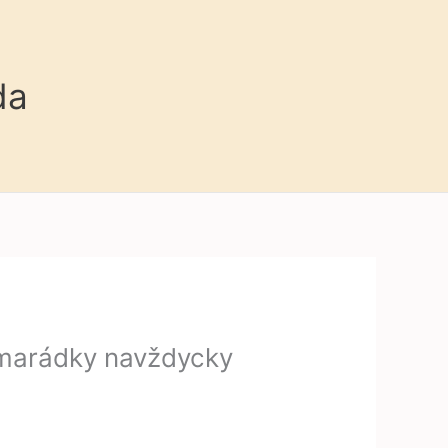
da
kamarádky navždycky