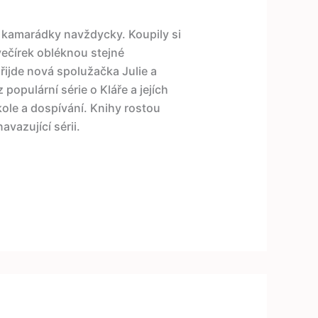
í kamarádky navždycky. Koupily si
večírek obléknou stejné
řijde nová spolužačka Julie a
 populární série o Kláře a jejích
kole a dospívání. Knihy rostou
avazující sérii.