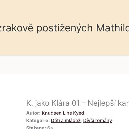
 zrakově postižených Mathil
K. jako Klára 01 – Nejlepší 
Autor:
Knudsen Line Kyed
Kategorie:
Děti a mládež
,
Dívčí romány
Staženo:
6×