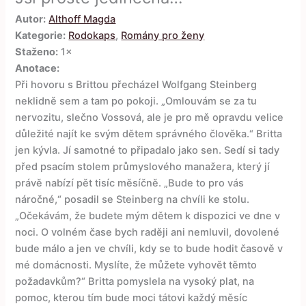
Autor:
Althoff Magda
Kategorie:
Rodokaps
,
Romány pro ženy
Staženo:
1×
Anotace:
Při hovoru s Brittou přecházel Wolfgang Steinberg
neklidně sem a tam po pokoji. „Omlouvám se za tu
nervozitu, slečno Vossová, ale je pro mě opravdu velice
důležité najít ke svým dětem správného člověka.“ Britta
jen kývla. Jí samotné to připadalo jako sen. Sedí si tady
před psacím stolem průmyslového manažera, který jí
právě nabízí pět tisíc měsíčně. „Bude to pro vás
náročné,“ posadil se Steinberg na chvíli ke stolu.
„Očekávám, že budete mým dětem k dispozici ve dne v
noci. O volném čase bych raději ani nemluvil, dovolené
bude málo a jen ve chvíli, kdy se to bude hodit časově v
mé domácnosti. Myslíte, že můžete vyhovět těmto
požadavkům?“ Britta pomyslela na vysoký plat, na
pomoc, kterou tím bude moci tátovi každý měsíc