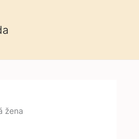
da
á žena