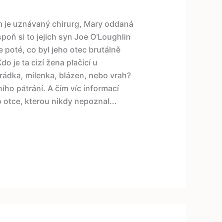
iam je uznávaný chirurg, Mary oddaná
oň si to jejich syn Joe O'Loughlin
 poté, co byl jeho otec brutálně
 je ta cizí žena plačící u
rádka, milenka, blázen, nebo vrah?
ího pátrání. A čím víc informací
o otce, kterou nikdy nepoznal...