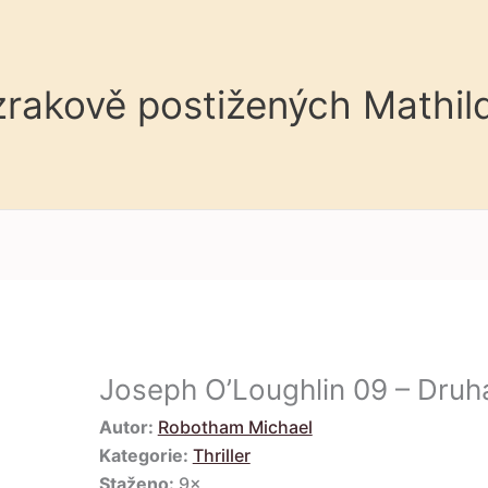
 zrakově postižených Mathil
Joseph O’Loughlin 09 – Druh
Autor:
Robotham Michael
Kategorie:
Thriller
Staženo:
9×