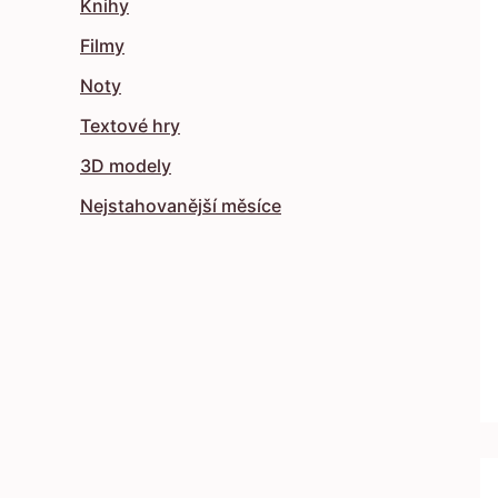
Knihy
Filmy
Noty
Textové hry
3D modely
Nejstahovanější měsíce