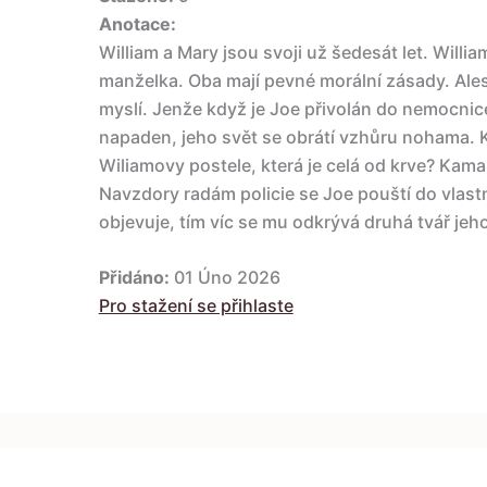
Anotace:
William a Mary jsou svoji už šedesát let. Will
manželka. Oba mají pevné morální zásady. Alesp
myslí. Jenže když je Joe přivolán do nemocnice
napaden, jeho svět se obrátí vzhůru nohama. Kdo
Wiliamovy postele, která je celá od krve? Kama
Navzdory radám policie se Joe pouští do vlastn
objevuje, tím víc se mu odkrývá druhá tvář jeh
Přidáno:
01 Úno 2026
Pro stažení se přihlaste