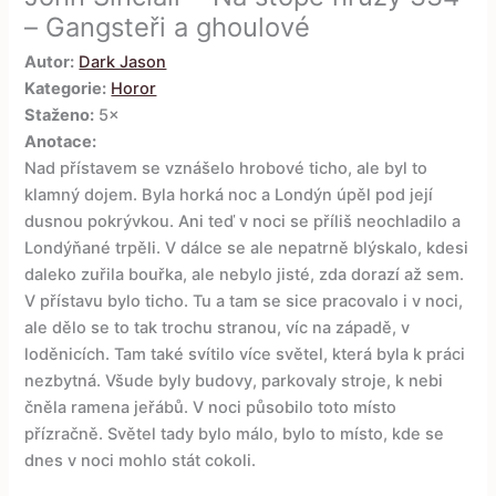
– Gangsteři a ghoulové
Autor:
Dark Jason
Kategorie:
Horor
Staženo:
5×
Anotace:
Nad přístavem se vznášelo hrobové ticho, ale byl to
klamný dojem. Byla horká noc a Londýn úpěl pod její
dusnou pokrývkou. Ani teď v noci se příliš neochladilo a
Londýňané trpěli. V dálce se ale nepatrně blýskalo, kdesi
daleko zuřila bouřka, ale nebylo jisté, zda dorazí až sem.
V přístavu bylo ticho. Tu a tam se sice pracovalo i v noci,
ale dělo se to tak trochu stranou, víc na západě, v
loděnicích. Tam také svítilo více světel, která byla k práci
nezbytná. Všude byly budovy, parkovaly stroje, k nebi
čněla ramena jeřábů. V noci působilo toto místo
přízračně. Světel tady bylo málo, bylo to místo, kde se
dnes v noci mohlo stát cokoli.