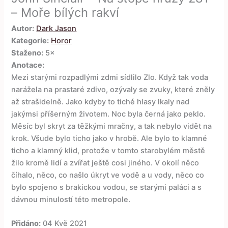
– Moře bílých rakví
Autor:
Dark Jason
Kategorie:
Horor
Staženo:
5×
Anotace:
Mezi starými rozpadlými zdmi sídlilo Zlo. Když tak voda
narážela na prastaré zdivo, ozývaly se zvuky, které zněly
až strašidelně. Jako kdyby to tiché hlasy lkaly nad
jakýmsi příšerným životem. Noc byla černá jako peklo.
Měsíc byl skryt za těžkými mračny, a tak nebylo vidět na
krok. Všude bylo ticho jako v hrobě. Ale bylo to klamné
ticho a klamný klid, protože v tomto starobylém městě
žilo kromě lidí a zvířat ještě cosi jiného. V okolí něco
číhalo, něco, co našlo úkryt ve vodě a u vody, něco co
bylo spojeno s brakickou vodou, se starými paláci a s
dávnou minulostí této metropole.
Přidáno:
04 Kvě 2021