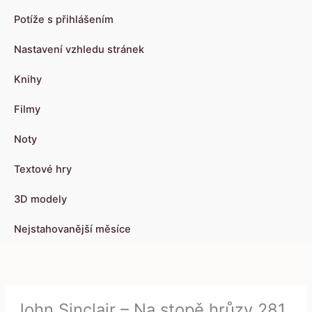
Potíže s přihlášením
Nastavení vzhledu stránek
Knihy
Filmy
Noty
Textové hry
3D modely
Nejstahovanější měsíce
John Sinclair – Na stopě hrůzy 281