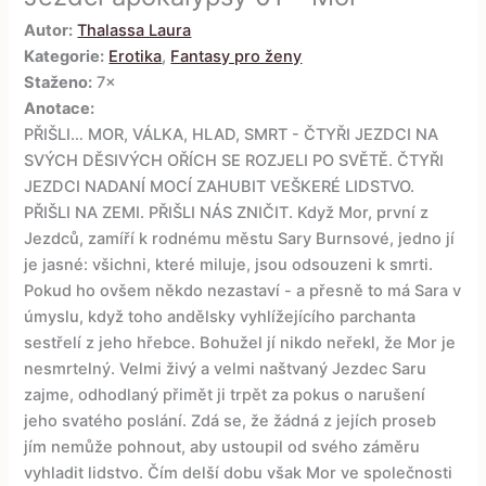
Autor:
Thalassa Laura
Kategorie:
Erotika
,
Fantasy pro ženy
Staženo:
7×
Anotace:
PŘIŠLI… MOR, VÁLKA, HLAD, SMRT - ČTYŘI JEZDCI NA
SVÝCH DĚSIVÝCH OŘÍCH SE ROZJELI PO SVĚTĚ. ČTYŘI
JEZDCI NADANÍ MOCÍ ZAHUBIT VEŠKERÉ LIDSTVO.
PŘIŠLI NA ZEMI. PŘIŠLI NÁS ZNIČIT. Když Mor, první z
Jezdců, zamíří k rodnému městu Sary Burnsové, jedno jí
je jasné: všichni, které miluje, jsou odsouzeni k smrti.
Pokud ho ovšem někdo nezastaví - a přesně to má Sara v
úmyslu, když toho andělsky vyhlížejícího parchanta
sestřelí z jeho hřebce. Bohužel jí nikdo neřekl, že Mor je
nesmrtelný. Velmi živý a velmi naštvaný Jezdec Saru
zajme, odhodlaný přimět ji trpět za pokus o narušení
jeho svatého poslání. Zdá se, že žádná z jejích proseb
jím nemůže pohnout, aby ustoupil od svého záměru
vyhladit lidstvo. Čím delší dobu však Mor ve společnosti