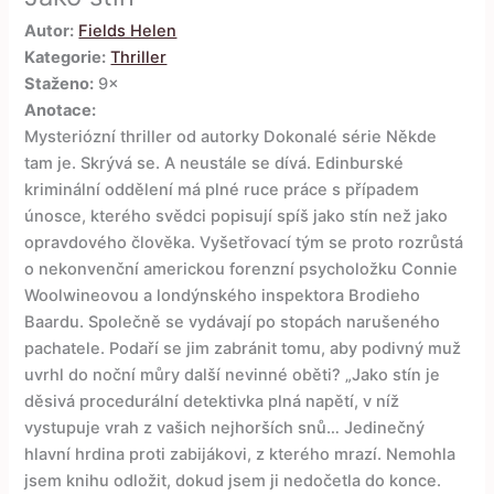
Autor:
Fields Helen
Kategorie:
Thriller
Staženo:
9×
Anotace:
Mysteriózní thriller od autorky Dokonalé série Někde
tam je. Skrývá se. A neustále se dívá. Edinburské
kriminální oddělení má plné ruce práce s případem
únosce, kterého svědci popisují spíš jako stín než jako
opravdového člověka. Vyšetřovací tým se proto rozrůstá
o nekonvenční americkou forenzní psycholožku Connie
Woolwineovou a londýnského inspektora Brodieho
Baardu. Společně se vydávají po stopách narušeného
pachatele. Podaří se jim zabránit tomu, aby podivný muž
uvrhl do noční můry další nevinné oběti? „Jako stín je
děsivá procedurální detektivka plná napětí, v níž
vystupuje vrah z vašich nejhorších snů… Jedinečný
hlavní hrdina proti zabijákovi, z kterého mrazí. Nemohla
jsem knihu odložit, dokud jsem ji nedočetla do konce.