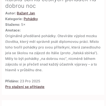
dobrou noc
Autor:
Bažant Jan
Kategorie:
Pohádky
Staženo:
5×
Anotace:
Originálně předělané pohádky. Otevíráte výplod mozku
člověka, který měl správně psát diplomovou práci. Místo
toho tvořil pohádky pro svou přítelkyni, která zanedlouho
jela se školou na zájezd do Itálie (proto „italská sbírka“).
Měly to být pohádky „na dobrou noc“, nicméně během
zájezdu si je přečetl snad každý účastník výpravy – a to
hlavně v průběhu dne.
Přidáno:
23 Pro 2025
Pro stažení se přihlaste