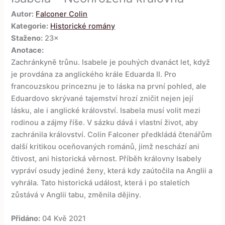
Autor:
Falconer Colin
Kategorie:
Historické romány
Staženo:
23×
Anotace:
Zachránkyně trůnu. Isabele je pouhých dvanáct let, když
je provdána za anglického krále Eduarda II. Pro
francouzskou princeznu je to láska na první pohled, ale
Eduardovo skrývané tajemství hrozí zničit nejen její
lásku, ale i anglické království. Isabela musí volit mezi
rodinou a zájmy říše. V sázku dává i vlastní život, aby
zachránila království. Colin Falconer předkládá čtenářům
další kritikou oceňovaných románů, jimž neschází ani
čtivost, ani historická věrnost. Příběh královny Isabely
vypráví osudy jediné ženy, která kdy zaútočila na Anglii a
vyhrála. Tato historická událost, která i po staletích
zůstává v Anglii tabu, změnila dějiny.
Přidáno:
04 Kvě 2021