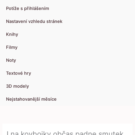
Potíže s přihlášením
Nastavení vzhledu stránek
Knihy
Filmy
Noty
Textové hry
3D modely
Nejstahovanější měsíce
I na kovbojky občas padne smutek