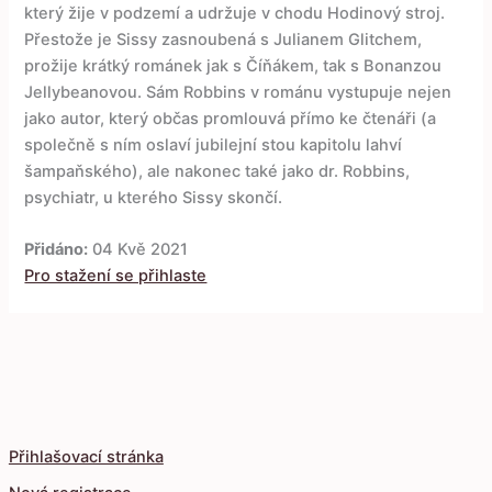
který žije v podzemí a udržuje v chodu Hodinový stroj.
Přestože je Sissy zasnoubená s Julianem Glitchem,
prožije krátký románek jak s Číňákem, tak s Bonanzou
Jellybeanovou. Sám Robbins v románu vystupuje nejen
jako autor, který občas promlouvá přímo ke čtenáři (a
společně s ním oslaví jubilejní stou kapitolu lahví
šampaňského), ale nakonec také jako dr. Robbins,
psychiatr, u kterého Sissy skončí.
Přidáno:
04 Kvě 2021
Pro stažení se přihlaste
Přihlašovací stránka