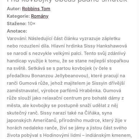
Autor:
Robbins Tom
Kategorie:
Romány
Staženo:
10×
Anotace:
Varování: Následující část článku vyzrazuje zápletku
nebo rozuzlení díla. Hlavní hrdinka Sissy Hankshawová
se narodí s nezvykle velkými palci. Tento svůj zdánlivý
handicap využije k tomu, že se stane nejlepší stopařkou
na světě. Setkává se s partou kovbojek (v čele s
předačkou Bonanzou Jellybeanovou), které pracují na
ranči Gumová růže, jehož majitelem je Sissyin dřívější
zaměstnavatel, výrobce parfémů Hraběnka. Gumová
růže slouží jako relaxační centrum pro bohaté dámy z
města, ale kovbojky se postupně snaží udělat z něj
skutečný ranč. Sissy narazí také na Číňáka, syna
japonských Američanů, přírodního mudrce, který žije v
horách nedaleko ranče, živí se jámy a jistou část svého
života pobýval s Hodinovými lidmi – indiánským kmenem,