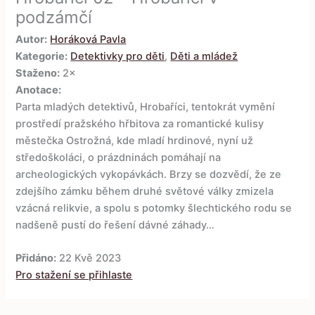
podzámčí
Autor:
Horáková Pavla
Kategorie:
Detektivky pro děti
,
Děti a mládež
Staženo:
2×
Anotace:
Parta mladých detektivů, Hrobaříci, tentokrát vymění
prostředí pražského hřbitova za romantické kulisy
městečka Ostrožná, kde mladí hrdinové, nyní už
středoškoláci, o prázdninách pomáhají na
archeologických vykopávkách. Brzy se dozvědí, že ze
zdejšího zámku během druhé světové války zmizela
vzácná relikvie, a spolu s potomky šlechtického rodu se
nadšeně pustí do řešení dávné záhady…
Přidáno:
22 Kvě 2023
Pro stažení se přihlaste