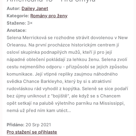
Autor:
Dailey Janet
Kategorie:
Romány pro ženy
Staženo:
3×
Anotace:
Selena Merricková se rozhodne strávit dovolenou v New
Orleansu. Na první procházce historickým centrem jí
osloví skupinka podnapilých mužů, kteří ji pro její
nápadné oblečení pokládají za lehkou ženu. Selena zvolí
cestu nejmenšího odporu - přizpůsobí se jejich způsobu
komunikace. Její vtipné repliky zaujmou náhodného
svědka Chance Barkleyho, který by si s atraktivní
rudovláskou rád vyhodil z kopýtka. Seleně se sice podaří
bez újmy uniknout z "bojiště", ale když se s Chancem
opět setkají na palubě výletního parníku na Mississippi,
nemá už před ním kam utéct…
Přidáno:
20 Srp 2021
Pro stažení se přihlaste