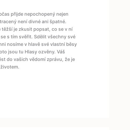
občas přijde nepochopený nejen
tracený není divné ani špatné.
 těžší je zkusit popsat, co se v ní
e s tím svěřit. Sdělit všechny své
ni nosíme v hlavě své vlastní běsy
Proto jsou tu Hlasy ozvěny. Váš
ést do vašich vědomí zprávu, že je
 životem.