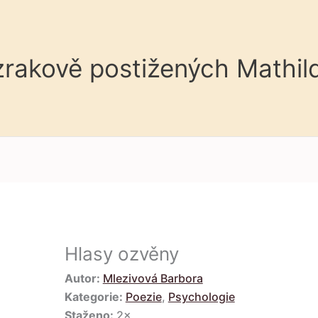
 zrakově postižených Mathil
Hlasy ozvěny
Autor:
Mlezivová Barbora
Kategorie:
Poezie
,
Psychologie
Staženo:
2×