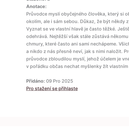
Anotace:
Průvodce myslí obyčejného člověka, který si 
okolím, ale i sám sebou. Důkaz, že být někdy z
Vyznat se ve vlastní hlavě je často těžké. Ještě
odehrává. Nejtěžší však stále zůstává někomu s
chmury, které často ani sami nechápeme. Všich
a nikdo z nás přesně neví, jak s nimi naložit. 
průvodce zbloudilou myslí, jehož účelem je vn
v pořádku občas nechat myšlenky žít vlastním
Přidáno:
09 Pro 2025
Pro stažení se přihlaste