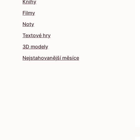
Knihy
Filmy
Noty
Textové hry
3D modely
Nejstahovanější měsíce