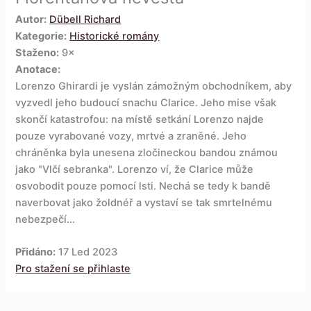
Autor:
Dübell Richard
Kategorie:
Historické romány
Staženo:
9×
Anotace:
Lorenzo Ghirardi je vyslán zámožným obchodníkem, aby
vyzvedl jeho budoucí snachu Clarice. Jeho mise však
skončí katastrofou: na místě setkání Lorenzo najde
pouze vyrabované vozy, mrtvé a zraněné. Jeho
chráněnka byla unesena zločineckou bandou známou
jako "Vlčí sebranka". Lorenzo ví, že Clarice může
osvobodit pouze pomocí lsti. Nechá se tedy k bandě
naverbovat jako žoldnéř a vystaví se tak smrtelnému
nebezpečí...
Přidáno:
17 Led 2023
Pro stažení se přihlaste