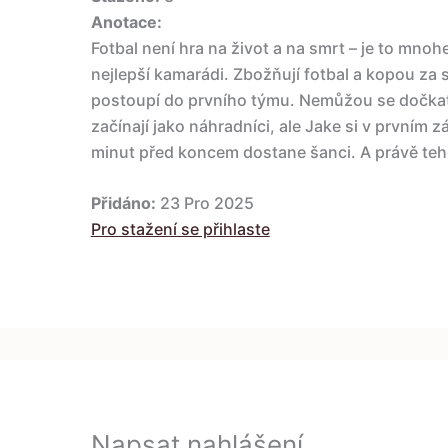
Anotace:
Fotbal není hra na život a na smrt – je to mnoh
nejlepší kamarádi. Zbožňují fotbal a kopou za s
postoupí do prvního týmu. Nemůžou se dočkat
začínají jako náhradníci, ale Jake si v prvním
minut před koncem dostane šanci. A právě teh
Přidáno:
23 Pro 2025
Pro stažení se přihlaste
Napsat nahlášení