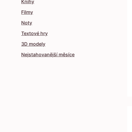
Knihy
Filmy
Noty
Textové hry
3D modely
Nejstahovanější měsíce