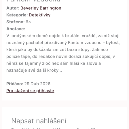
Autor:
Beverley Barrington
Kategorie:
Detektivky
Staženo:
6×
Anotace:
V londýnském domě dojde k brutální vraždě, za níž stojí
neznámý pachatel přezdívaný Fantom vzduchu – bytost,
která jako by dokázala zmizet beze stopy. Zatímco
policie tápe, do redakce novin dorazí šokující dopis, v
němž se tajemný zločinec sám hlásí ke slovu a
naznačuje své další kroky...
Přidáno:
29 Dub 2026
Pro stažení se přihlaste
Napsat nahlášení