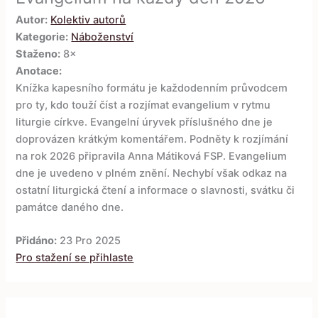
Autor:
Kolektiv autorů
Kategorie:
Náboženství
Staženo:
8×
Anotace:
Knížka kapesního formátu je každodenním průvodcem
pro ty, kdo touží číst a rozjímat evangelium v rytmu
liturgie církve. Evangelní úryvek příslušného dne je
doprovázen krátkým komentářem. Podněty k rozjímání
na rok 2026 připravila Anna Mátiková FSP. Evangelium
dne je uvedeno v plném znění. Nechybí však odkaz na
ostatní liturgická čtení a informace o slavnosti, svátku či
památce daného dne.
Přidáno:
23 Pro 2025
Pro stažení se přihlaste